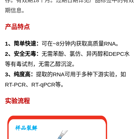
存。有效期
18
个月。过期日期详见产品标签中的有效
期信息。
产品特点
1、
简单快速：
可在
~8
分钟内获取高质量
RNA
。
2、
安全无毒：
无需苯酚、氯仿、异丙醇和
DEPC
水
等有毒试剂，无需乙醇沉淀。
3、
纯度高：
提取的
RNA
可用于多种下游实验，如
RT-PCR、RT-qPCR
等。
实验流程