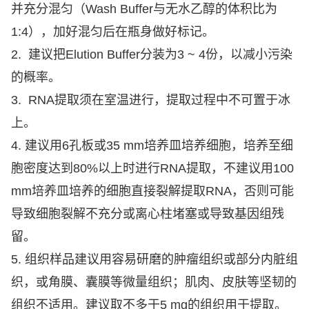
并充分混匀（
Wash Buffer
与无水乙醇的体积比为
1:4
），加好混匀后在瓶身做好标记。
2.
建议把
Elution Buffer
分装为
3 ~ 4
份，以减小污染
的概率。
3. RNA
提取须在室温进行，提取过程中不可置于冰
上。
4. 建议用
6
孔板或
35 mm
培养皿培养细胞，培养至细
胞密度达到
80%
以上时进行
RNA
提取，不建议用
100
mm
培养皿培养的细胞直接裂解提取
RNA
，否则可能
导致细胞裂解不充分或离心柱堵塞或导致基因组残
留。
5. 组织样品建议用容易研磨的肿瘤组织或部分内脏组
织，或角膜、囊膜等微量组织；肌肉、皮肤等坚韧的
组织不适用。建议取不多于5 mg的组织用于提取。