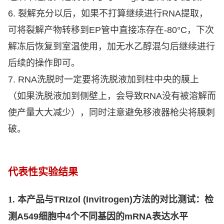
6. 裂解充分以后，如果不打算继续进行RNA提取，
可将裂解产物转移到EP管中直接冻存在-80
°C
，下次
解冻后恢复到室温使用，加无水乙醇混匀后继续进行
后续的操作即可。
7. RNA洗脱时一定要将洗脱液加到柱中央的膜上
（如果洗脱液加到侧壁上，会导致RNA没有被溶解而
使产量大大减少），同时注意避免移液器枪尖将膜刺
破。
代表性实验结果
1. 本产品与
TRIzol (Invitrogen)
方法的对比测试
：检
测
A549
细胞中
4
个不同基因的
mRNA
表达水平