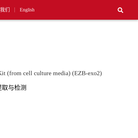
我们
English
it (from cell culture media) (EZB-exo2)
提取与检测