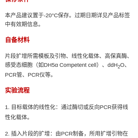
本产品建议置于
-20°C
保存。过期日期详见产品标签
中有效期信息。
自备材料
片段扩增所需模板及引物、线性化载体、高保真酶、
感受态细胞
（如
DH5α Competent cell
）、
ddH
O
、
2
PCR
管、
PCR
仪等。
实验流程
1.
目标载体的线性化：通过酶切或反向
PCR
获得线
性化载体。
2.
插入片段的扩增：由
PCR
制备，所用扩增引物在