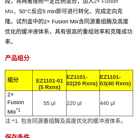
段，将两者按照一定比例混合，加入
2× Fusion
Mix
，
50
°C
反应
5 min
即可进行转化，完成定向克
隆。
试剂盒中的
2× Fusion Mix
含同源重组酶及高度
优化的缓冲液体系，具有很高的重组效率和克隆成功
率。
产品组分
EZ1101-
EZ1101-
组分
EZ1101-01
02
(20
Rxns)
03
(40
Rxns)
(5
Rxns)
2×
Fusion
55 μl
220 μl
440 μl
*1
Mix
注:*
1.
包含同源重组酶及高度优化的缓冲液体系。
保存条件