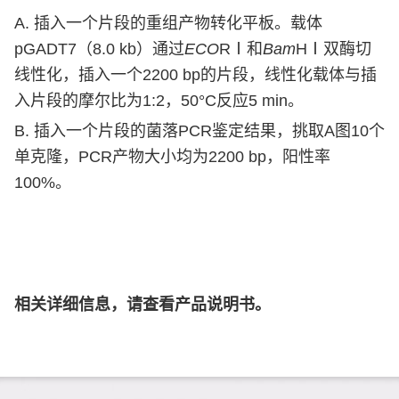
A.
插入一个片段的重组产物转化平板。载体
pGADT7
（
8.0 kb
）通过
ECO
R
Ⅰ
和
Bam
H
Ⅰ
双酶切
线性化，插入一个
2200 bp
的片段，线性化载体与插
入片段的摩尔比为
1:2
，
50°C
反应
5 min
。
B.
插入一个片段的菌落
PCR
鉴定结果，挑取
A
图
10
个
单克隆，
PCR
产物大小均为
2200 bp
，阳性率
100%
。
相
关详细信息，请查看产品说明书。