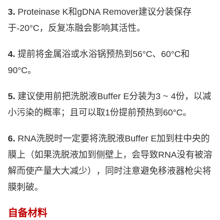
3.
Proteinase K
和
gDNA Remover
建议分装保存
于
-20°C
，反复冻融会影响其活性。
4.
提前将金属浴或水浴锅预热到
56°C
、
60°C
和
90°C
。
5.
建议使用前把洗脱液
Buffer E
分装为
3 ~ 4
份，以减
小污染的概率；且可以取
1
份提前预热到
60°C
。
6.
RNA
洗脱时一定要将洗脱液
Buffer E
加到柱中央的
膜上（如果洗脱液加到侧壁上，会导致
RNA
没有被溶
解而使产量大大减少），同时注意避免移液器枪尖将
膜刺破。
自备材料