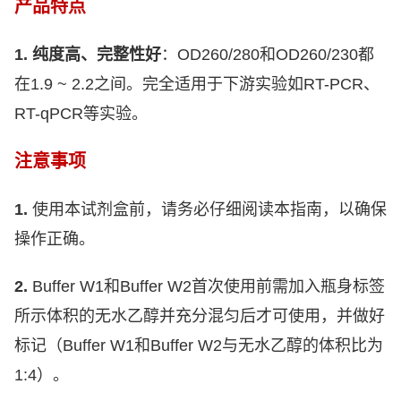
产品特点
1.
纯度高、完整性好
：
OD260/280
和
OD260/230
都
在
1.9 ~ 2.2
之间。完全适用于下游实验如
RT-PCR
、
RT-qPCR
等实验。
注意事项
1.
使用本试剂盒前，请务必仔细阅读本指南，以确保
操作正确。
2.
Buffer W1
和
Buffer W2
首次使用前需加入瓶身标签
所示体积的无水乙醇并充分混匀后才可使用，并做好
标记（
Buffer W1
和
Buffer W2
与无水乙醇的体积比为
1:4
）。