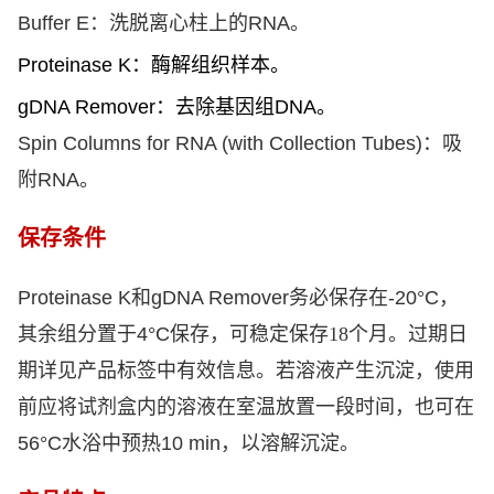
Buffer E
：洗脱离心柱上的
RNA
。
Proteinase K
：酶解组织样本。
gDNA Remover
：去除基因组
DNA
。
Spin Columns for RNA (with Collecti
on Tubes)
：吸
附
RNA
。
保存条件
Proteinase K
和
gDNA Remover
务必保存在
-20°C
，
其余组分置于
4°C
保存，可稳定保存18个月。过期日
期详见产品标签中有效信息。若溶液产生沉淀，使用
前应将试剂盒内的溶液在室温放置一段时间，也可在
56°C
水浴中预热
10 min
，以溶解沉淀。