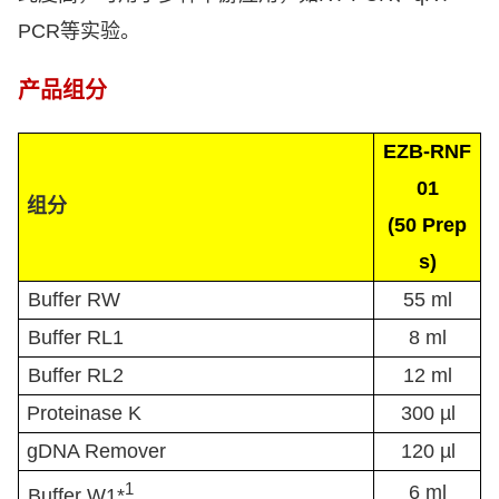
PCR
等实验。
产品组分
EZB-RNF
01
组分
(50 Prep
s)
Buffer RW
55 ml
Buffer RL1
8 ml
Buffer RL2
12 ml
Proteinase K
300 µl
gDNA Remover
120 µl
1
6 ml
Buffer W1*