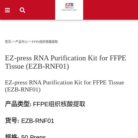
>>
>>
首页
产品中心
FFPE组织核酸提取
EZ-press RNA Purification Kit for FFPE
Tissue (EZB-RNF01)
EZ-press RNA Purification Kit for FFPE Tissue
(EZB-RNF01)
产品类型:
FFPE
组织核酸提取
货号:
EZB-RNF01
规格:
50 Preps