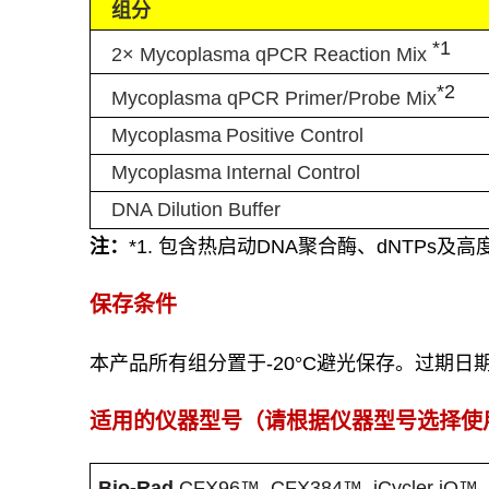
组分
*
1
2× Mycoplasma qPCR Reaction Mix
*
2
Mycoplasma qPCR Primer/Probe Mix
Mycoplasma
Positive Control
Mycoplasma
Internal Control
DNA Dilution Buffer
注：
*1.
包含热启动
DNA
聚合酶、
dNTPs
及高
保存条件
本产品所有组分置于
-20°C
避光
保存。过期日
适用的仪器
型号
（
请根据仪器型号选择使
Bio-Rad
CFX96™, CFX384™, iCycler iQ™, 