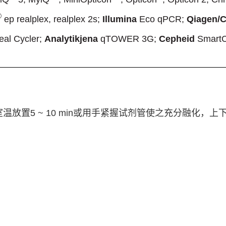
®
ep realplex, realplex 2s;
Illumina
Eco qPCR;
Qiagen/C
eal Cycler;
Analytikjena
qTOWER 3G;
Cepheid
SmartC
室温放置
5 ~ 10 min
或用手紧握试剂管使之充分融化，上