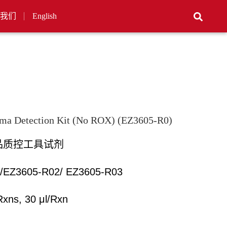
我们
English
ma Detection Kit (No ROX) (EZ3605-R0)
品质控工具试剂
/EZ3605-R02/ EZ3605-R03
Rxns, 30 μl/Rxn