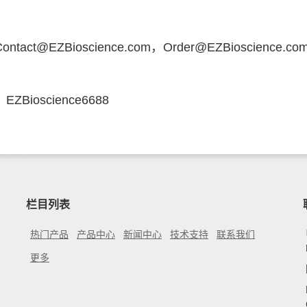
tact@EZBioscience.com，Order@EZBioscience.co
ZBioscience6688
栏目列表
热门产品
产品中心
新闻中心
技术支持
联系我们
更多