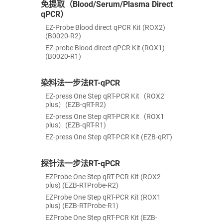
免提取（Blood/Serum/Plasma Direct
qPCR）
EZ-Probe Blood direct qPCR Kit (ROX2)
(B0020-R2)
EZ-probe Blood direct qPCR Kit (ROX1)
(B0020-R1)
染料法一步法RT-qPCR
EZ-press One Step qRT-PCR Kit（ROX2
plus）(EZB-qRT-R2)
EZ-press One Step qRT-PCR Kit（ROX1
plus）(EZB-qRT-R1)
EZ-press One Step qRT-PCR Kit (EZB-qRT)
探针法一步法RT-qPCR
EZProbe One Step qRT-PCR Kit (ROX2
plus) (EZB-RTProbe-R2)
EZProbe One Step qRT-PCR Kit (ROX1
plus) (EZB-RTProbe-R1)
EZProbe One Step qRT-PCR Kit (EZB-