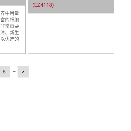
(EZ4118)
培养中用量
丰富的细胞
有非常重要
血清、新生
品以优选的
5
···
>