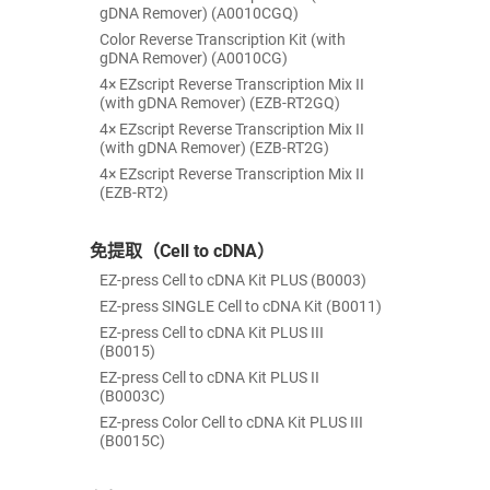
gDNA Remover) (A0010CGQ)
Color Reverse Transcription Kit (with
gDNA Remover) (A0010CG)
4× EZscript Reverse Transcription Mix II
(with gDNA Remover) (EZB-RT2GQ)
4× EZscript Reverse Transcription Mix II
(with gDNA Remover) (EZB-RT2G)
4× EZscript Reverse Transcription Mix II
(EZB-RT2)
免提取（Cell to cDNA）
EZ-press Cell to cDNA Kit PLUS (B0003)
EZ-press SINGLE Cell to cDNA Kit (B0011)
EZ-press Cell to cDNA Kit PLUS III
(B0015)
EZ-press Cell to cDNA Kit PLUS II
(B0003C)
EZ-press Color Cell to cDNA Kit PLUS III
(B0015C)