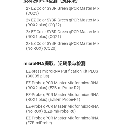
染料法qPCR检测（抗体法）
2× EZ Color SYBR Green qPCR Master Mix
(CQ23)
2× EZ Color SYBR Green qPCR Master Mix
(ROX2 plus) (CQ22)
2× EZ Color SYBR Green qPCR Master Mix
(ROX1 plus) (CQ21)
2× EZ Color SYBR Green qPCR Master Mix
(No ROX) (CQ20)
microRNA提取、逆转录与检测
EZ-press microRNA Purification Kit PLUS
(B0005-plus)
EZ-Probe qPCR Master Mix for microRNA
(ROX2 plus) (EZB-miProbe-R2)
EZ-Probe qPCR Master Mix for microRNA
(ROX1 plus) (EZB-miProbe-R1)
EZ-Probe qPCR Master Mix for microRNA
(No ROX) (EZB-miProbe-R0)
EZ-Probe qPCR Master Mix for microRNA
(EZB-miProbe)