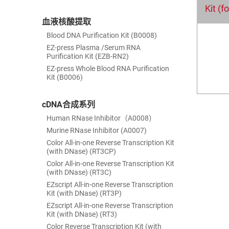
Kit (
血液核酸提取
Blood DNA Purification Kit (B0008)
EZ-press Plasma /Serum RNA
Purification Kit (EZB-RN2)
EZ-press Whole Blood RNA Purification
Kit (B0006)
cDNA合成系列
Human RNase Inhibitor（A0008）
Murine RNase Inhibitor (A0007)
Color All-in-one Reverse Transcription Kit
(with DNase) (RT3CP)
Color All-in-one Reverse Transcription Kit
(with DNase) (RT3C)
EZscript All-in-one Reverse Transcription
Kit (with DNase) (RT3P)
EZscript All-in-one Reverse Transcription
Kit (with DNase) (RT3)
Color Reverse Transcription Kit (with