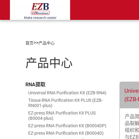
>>
首页
产品中心
产品中心
RNA提取
Univer
Universal RNA Purification Kit (EZB-RN4)
(EZB-
Tissue RNA Purification Kit PLUS (EZB-
RN001-plus)
EZ-press RNA Purification Kit PLUS
产品
(B0004-plus)
品裂
EZ-press RNA Purification Kit (B0004DP)
组织和
EZ-press RNA Purification Kit (B0004D)
与EZB