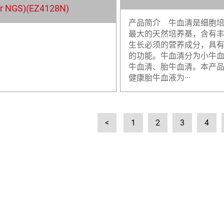
for NGS)(EZ4128N)
产品简介 牛血清是细胞
最大的天然培养基，含有
生长必须的营养成分，具
的功能。牛血清分为小牛
牛血清、胎牛血清。本产
健康胎牛血液为···
<
1
2
3
4