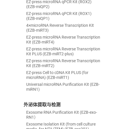
EZ-press microRNA qPCR Kit (ROX2)
(EZB-miQP2)
EZ-press microRNA qPCR Kit (ROX1)
(EZB-miQP1)
4×microRNA Reverse Transcription Kit
(EZB-miRT3)
EZ-press microRNA Reverse Transcription
Kit (EZB-miRT4)
EZ-press microRNA Reverse Transcription
Kit PLUS (EZB-miRT2-plus)
EZ-press microRNA Reverse Transcription
Kit (EZB-miRT2)
EZ-press Cell to cDNA Kit PLUS (for
microRNA) (EZB-miRT1)
Universal microRNA Purification Kit (EZB-
miRN1)
外泌体提取与检测
Exosome RNA Purification Kit (EZB-exo-
RN1）
Exosome Isolation Kit (from cell culture
media, for NTA/TEM) (EZB-exo201)