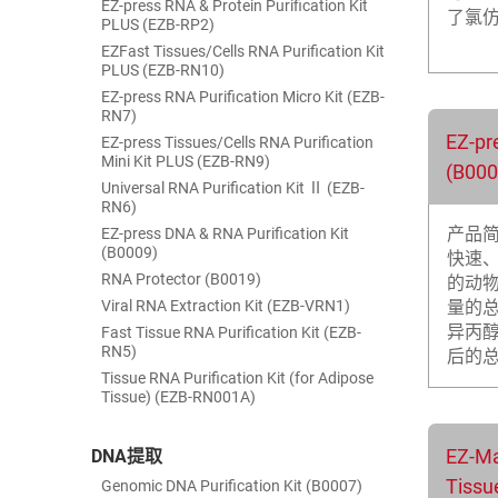
EZ-press RNA & Protein Purification Kit
了氯仿
PLUS (EZB-RP2)
EZFast Tissues/Cells RNA Purification Kit
PLUS (EZB-RN10)
EZ-press RNA Purification Micro Kit (EZB-
RN7)
EZ-pr
EZ-press Tissues/Cells RNA Purification
Mini Kit PLUS (EZB-RN9)
(B00
Universal RNA Purification Kit Ⅱ (EZB-
RN6)
产品
EZ-press DNA & RNA Purification Kit
(B0009)
快速
RNA Protector (B0019)
的动
Viral RNA Extraction Kit (EZB-VRN1)
量的总
异丙醇
Fast Tissue RNA Purification Kit (EZB-
RN5)
后的总R
Tissue RNA Purification Kit (for Adipose
Tissue) (EZB-RN001A)
EZ-M
DNA提取
Tissu
Genomic DNA Purification Kit (B0007)