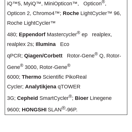
®
iQ™5, MyiQ™, MiniOpticon™, Opticon
,
Opticon 2, Chromo4™;
Roche
LightCycler™ 96,
Roche LightCycler™
®
480;
Eppendorf
Mastercycler
ep realplex,
realplex 2s;
Illumina
Eco
®
qPCR;
Qiagen/Corbett
Rotor-Gene
Q, Rotor-
®
®
Gene
3000, Rotor-Gene
6000;
Thermo
Scientific PikoReal
Cycler;
Analytikjena
qTOWER
®
3G;
Cepheid
SmartCycler
;
Bioer
Linegene
®
9600
;
HONGSHI
SLAN
-96P.