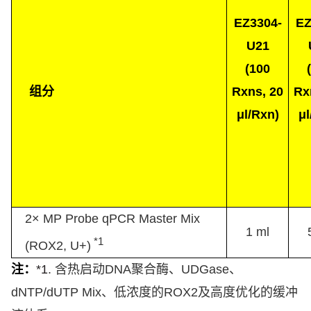
EZ3304-
EZ
U21
(
100
(
组分
Rxns,
20
Rx
μl/Rxn)
μl
2× MP Probe qPCR Master Mix
1 ml
*1
(ROX2
, U+
)
注：
*1
.
含热启动
DNA
聚合酶、
UDGase
、
dNTP/dUTP Mix
、低浓度的
ROX2
及高度优化的缓冲