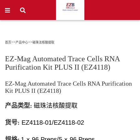
>>
>>
首页
产品中心
磁珠法核酸提取
EZ-Mag Automated Trace Cells RNA
Purification Kit PLUS II (EZ4118)
EZ-Mag Automated Trace Cells RNA Purification
Kit PLUS II (EZ4118)
产品类型:
磁珠法
核酸提取
货号:
EZ4118-01/EZ4118-02
规格:
1 × 96 Preps/5 × 96 Preps