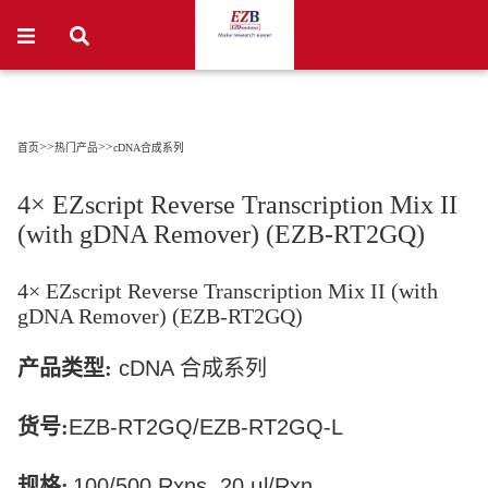
>>
>>
首页
热门产品
cDNA合成系列
4× EZscript Reverse Transcription Mix II
(with gDNA Remover) (EZB-RT2GQ)
4× EZscript Reverse Transcription Mix II (with
gDNA Remover) (EZB-RT2GQ)
产品类型:
cDNA
合成系列
货号:
EZB-RT2GQ/EZB-RT2GQ-L
规格:
100/500 Rxns, 20 μl/Rxn