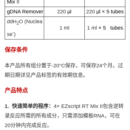
Mix
II
gDNA Remover
220
μl
220
μl
× 5 tubes
ddH
O (
Nuclea
2
1 ml
1 ml
× 5 tubes
-
se
)
保存条件
本产品所有组分置于
-20°C
保存，可保存
24
个月。过
期日期详见产品标签的有效期信息。
产品特点
1.
快速简单的程序：
4× EZscript RT Mix II
包含逆转
录反应所需的所有成分，只需添加模板
RNA
，可在
20
分钟内完成反应。