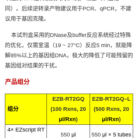
同）。后续逆转录产物建议用于
PCR
、
qPCR
，不建
议用于基因克隆。
本试剂盒采用的
DNase
及
buffer
反应系统经过特殊
的优化，仅需室温（
19 ~ 27°C
）反应
5 min
，就能降
解
95%
以上的基因组
DNA
，极大的降低了可能残留的
基因组对结果的干扰。
产品组分
EZB-RT2GQ
EZB-RT2GQ–L
组分
(100 Rxns
, 20
(500 Rxns
, 20
μl/Rxn
)
μl/Rxn
)
4× EZscript RT
550
μl
550
μl
× 5 tubes