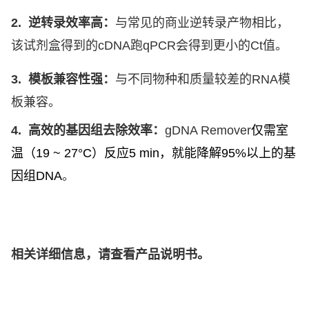
2.
逆转录效率高：
与常见的商业逆转录产物相比，
该试剂盒得到的
cDNA
跑
qPCR
会得到更小的
Ct
值。
3.
模板兼容性强：
与不同物种和质量较差的
RNA
模
板兼容。
4.
高效的基因组去除效率：
gDNA Remover
仅需室
温（
19 ~ 27°C
）反应
5 min
，就能降解
95%
以上的基
因组
DNA
。
相关详细信息，请查看产品说明书。