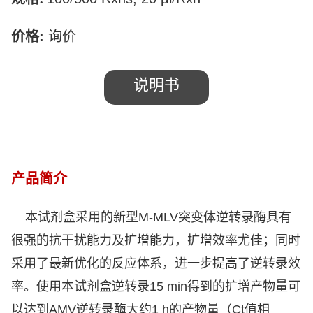
价格
:
询价
说明书
产品简介
本试剂盒采用的新型
M-MLV
突变体逆转录酶具有
很强的抗干扰能力及扩增能力，扩增效率尤佳；同时
采用了最新优化的反应体系，进一步提高了逆转录效
率。使用本试剂盒逆转录
15 min
得到的扩增产物量可
以达到
AMV
逆转录酶大约
1 h
的产物量（
Ct
值相