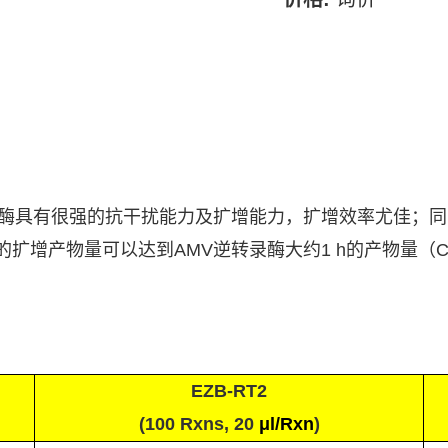
酶具有很强的抗干扰能力及扩增能力，扩增效率尤佳；同
的扩增产物量可以达到
AMV
逆转录酶大约
1 h
的产物量（
C
EZB-RT2
(100 Rxns
, 20
μl/Rxn
)