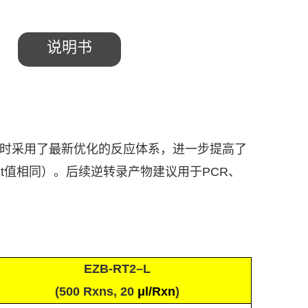
说明书
时采用了最新优化的反应体系，进一步提高了
t
值相同）。后续逆转录产物建议用于
PCR
、
EZB-RT2–L
(500 Rxns
, 20
μl/Rxn
)