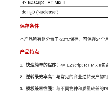
4× EZscript RT Mix
II
-
ddH
O (
Nuclease
)
2
保存条件
本产品所有组分置于
-20°C
保存，可保存
24
个
产品特点
1.
快速简单的程序：
4× EZscript RT Mix II
包
2.
逆转录效率高：
与常见的商业逆转录产物
3.
模板兼容性强：
与不同物种和质量较差的
R