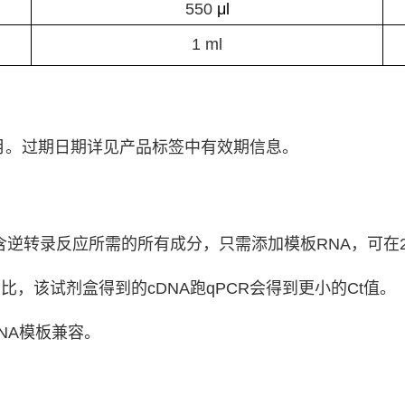
550
μl
1 ml
月。
过期日期详见产品标签中有效期信息。
含逆转录反应所需的所有成分，只需添加模板
RNA
，可在
相比，该试剂盒得到的
cDNA
跑
qPCR
会得到更小的
Ct
值。
NA
模板兼容。