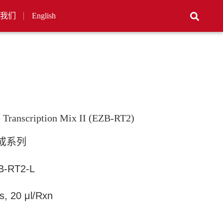
我们
English
e Transcription Mix II (EZB-RT2)
成
系列
B-RT2
-L
s, 20 μl/Rxn