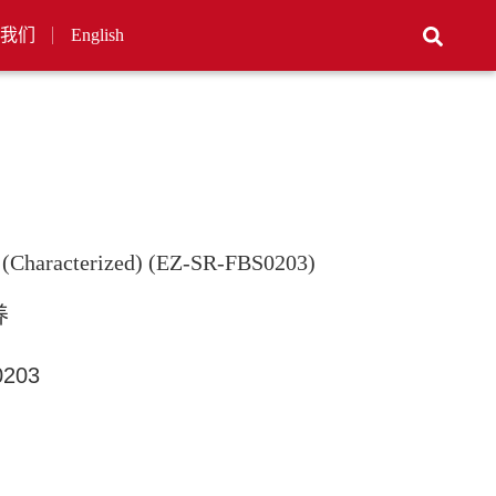
我们
English
 (Characterized) (EZ-SR-FBS0203)
养
0203