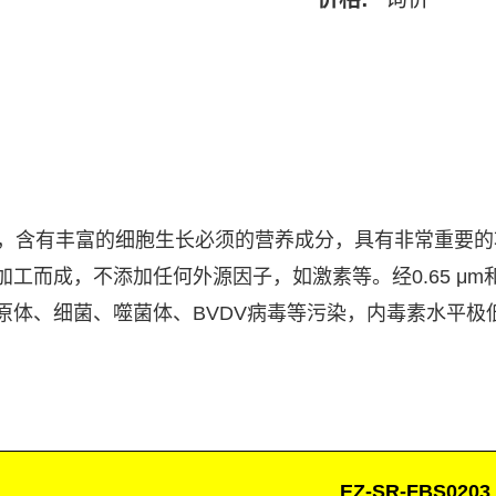
，含有丰富的细胞生长必须的营养成分，具有非常重要的
加工而成，不添加任何外源因子，如激素等。经
0.65 μm
原体、细菌、噬菌体、
BVDV
病毒等污染，内毒素水平极
EZ-SR-FBS0203