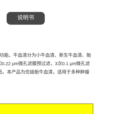
说明书
功能。牛血清分为小牛血清、新生牛血清、胎
和
0.22 μm
微孔滤膜预过滤，
3
次
0.1 μm
微孔滤
低。本产品为优级胎牛血清，适用于多种肿瘤