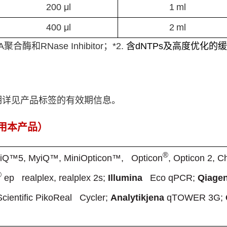
200 μl
1
ml
400 μl
2
ml
A
聚合酶和
RNase Inhibitor
；
*2.
含
dNTP
s
及高度优化的缓
期详见产品标签的有效期信息。
用本产品
）
®
iQ™5, MyiQ™, MiniOpticon™, Opticon
, Opticon 2,
®
ep realplex, realplex 2s;
Illumina
Eco qPCR;
Qiagen
cientific PikoReal Cycler;
Analytikjena
qTOWER 3G;