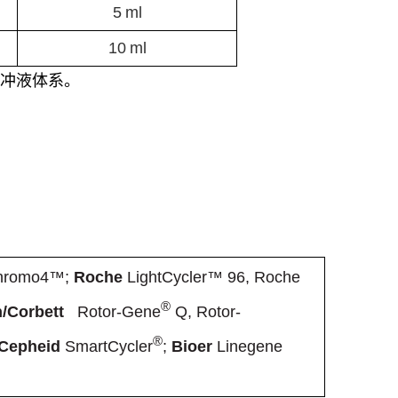
5
ml
10
ml
冲液体系。
 Chromo4™;
Roche
LightCycler™ 96, Roche
®
/Corbett
Rotor-Gene
Q, Rotor-
®
Cepheid
SmartCycler
;
Bioer
Linegene