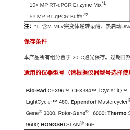
*1
10× MP RT-qPCR Enzyme Mix
*2
5× MP RT-qPCR Buffer
注：
*1.
含
M-MLV
突变体逆转录酶、热启动
DN
保存条件
本产品所有组分置于
-20°C
避光
保存。过期日
适用的仪器型号
（
请根据仪器型号选择使
Bio-Rad
CFX96™, CFX384™, iCycler iQ™, 
LightCycler™ 480;
Eppendorf
Mastercycler
®
®
Gene
3000, Rotor-Gene
6000;
Thermo
S
®
9600
;
HONGSHI
SLAN
-96P.