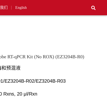
我们
English
Probe RT-qPCR Kit (No ROX) (EZ3204B-R0)
酶和预混液
1/EZ3204B-R02/EZ3204B-R03
0 Rxns, 20 μl/Rxn