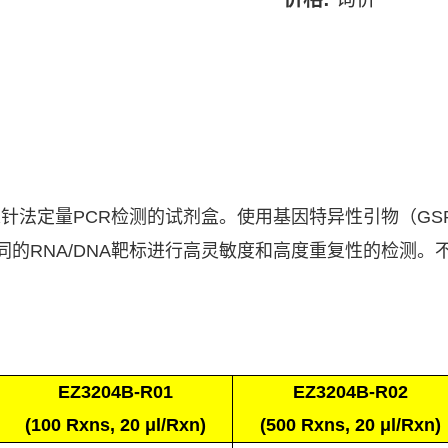
探针法定量
PCR
检测的试剂盒。使用基因特异性引物（
GS
同的
RNA/DNA
靶标进行高灵敏度和高度重复性的检测。
EZ3204B-R01
EZ3204B-R02
(
100 Rxns,
20 μl/Rxn)
(
500 Rxns,
20 μl/Rxn)